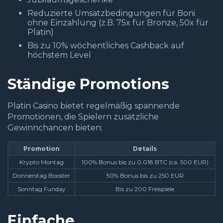
Reduzierte Umsatzbedingungen für Boni
ohne Einzahlung (z.B. 75x für Bronze, 50x für
Platin)
Bis zu 10% wöchentliches Cashback auf
höchstem Level
Ständige Promotions
Platin Casino bietet regelmäßig spannende
Promotionen, die Spielern zusätzliche
Gewinnchancen bieten:
Promotion
Details
Krypto Montag
100% Bonus bis zu 0.018 BTC (ca. 500 EUR)
Donnerstag Booster
50% Bonus bis zu 250 EUR
Sonntag Funday
Bis zu 200 Freispiele
Einfache