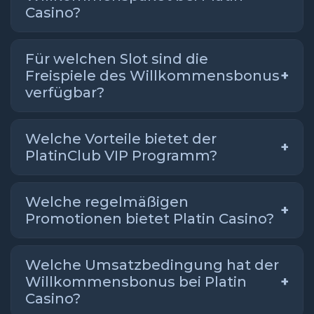
Casino?
Das Willkommenspaket bei Platin Casino
bietet neuen Spielern bis zu 2.000 EUR und
Für welchen Slot sind die
200 Freispiele, verteilt auf die ersten vier
Freispiele des Willkommensbonus
Einzahlungen.
verfügbar?
Die Freispiele des Willkommensbonus sind für
den beliebten Slot 'Big Bass Bonanza'
Welche Vorteile bietet der
verfügbar.
PlatinClub VIP Programm?
Der PlatinClub VIP Programm bietet Vorteile
wie erweiterten Support, Spezialaktionen,
Welche regelmäßigen
Jubiläumsgeschenke, reduzierte
Promotionen bietet Platin Casino?
Umsatzbedingungen und bis zu 10%
wöchentliches Cashback auf höchstem Level.
Platin Casino bietet regelmäßige Promotionen
wie Krypto Montag (100% Bonus bis zu 0.018
Welche Umsatzbedingung hat der
BTC), Donnerstag Booster (50% Bonus bis zu
Willkommensbonus bei Platin
250 EUR) und Sonntag Funday (bis zu 200
Casino?
Freispiele).