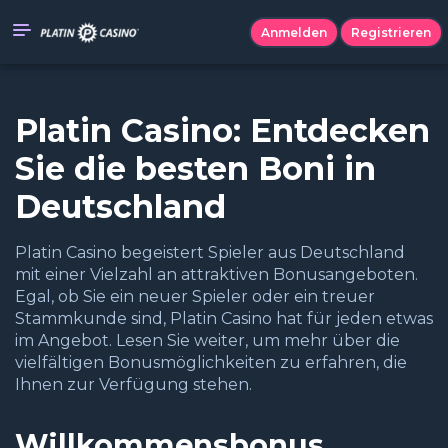
Anmelden
Registrieren
Platin Casino: Entdecken
Sie die besten Boni in
Deutschland
Platin Casino begeistert Spieler aus Deutschland
mit einer Vielzahl an attraktiven Bonusangeboten.
Egal, ob Sie ein neuer Spieler oder ein treuer
Stammkunde sind, Platin Casino hat für jeden etwas
im Angebot. Lesen Sie weiter, um mehr über die
vielfältigen Bonusmöglichkeiten zu erfahren, die
Ihnen zur Verfügung stehen.
Willkommensbonus