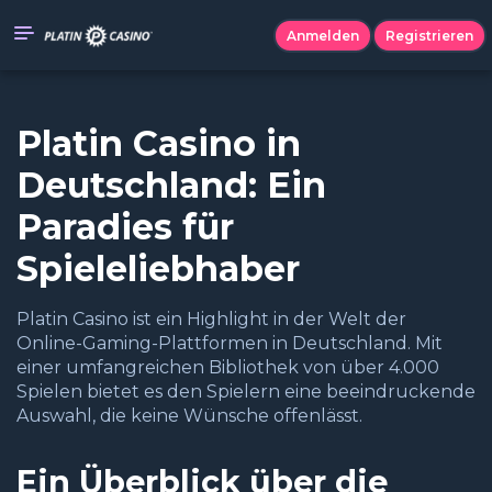
Anmelden
Registrieren
Platin Casino in
Deutschland: Ein
Paradies für
Spieleliebhaber
Platin Casino ist ein Highlight in der Welt der
Online-Gaming-Plattformen in Deutschland. Mit
einer umfangreichen Bibliothek von über 4.000
Spielen bietet es den Spielern eine beeindruckende
Auswahl, die keine Wünsche offenlässt.
Ein Überblick über die