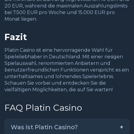
20 EUR, während die maximalen Auszahlungslimits
bei 7.500 EUR pro Woche und 15.000 EUR pro
Monat liegen.
Fazit
Platin Casino ist eine hervorragende Wahl für
Spieleliebhaber in Deutschland. Mit einer riesigen
Spielauswahl, renommierten Anbietern und
benutzerfreundlichen Funktionen verspricht es ein
unterhaltsames und lohnendes Spielerlebnis.
Schauen Sie vorbei und entdecken Sie die
vielfältigen Möglichkeiten, die auf Sie warten!
FAQ Platin Casino
Was ist Platin Casino?