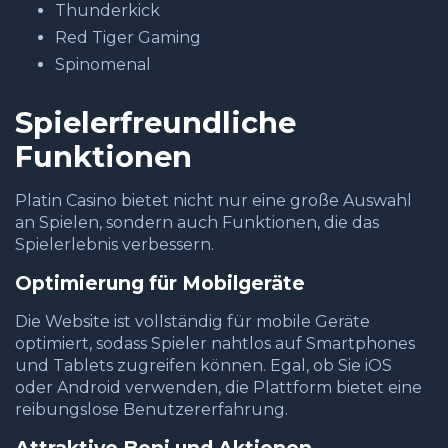
Thunderkick
Red Tiger Gaming
Spinomenal
Spielerfreundliche
Funktionen
Platin Casino bietet nicht nur eine große Auswahl
an Spielen, sondern auch Funktionen, die das
Spielerlebnis verbessern.
Optimierung für Mobilgeräte
Die Website ist vollständig für mobile Geräte
optimiert, sodass Spieler nahtlos auf Smartphones
und Tablets zugreifen können. Egal, ob Sie iOS
oder Android verwenden, die Plattform bietet eine
reibungslose Benutzererfahrung.