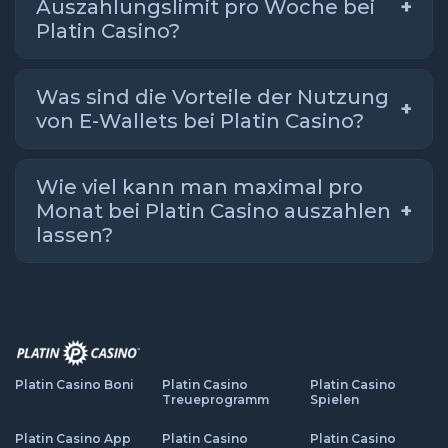
Auszahlungslimit pro Woche bei
Platin Casino?
Das maximale Auszahlungslimit pro Woche bei
Platin Casino beträgt 7.500€.
Was sind die Vorteile der Nutzung
von E-Wallets bei Platin Casino?
Die Nutzung von E-Wallets wie Skrill oder
Neteller bietet schnellere Transaktionen bei
Wie viel kann man maximal pro
Platin Casino.
Monat bei Platin Casino auszahlen
lassen?
Bei Platin Casino kann man maximal 15.000€
pro Monat auszahlen lassen.
Platin Casino Boni
Platin Casino
Platin Casino
Treueprogramm
Spielen
Platin Casino App
Platin Casino
Platin Casino