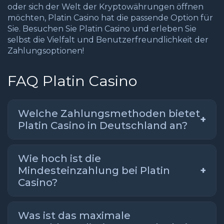
oder sich der Welt der Kryptowährungen öffnen
möchten, Platin Casino hat die passende Option für
Sie. Besuchen Sie Platin Casino und erleben Sie
selbst die Vielfalt und Benutzerfreundlichkeit der
Zahlungsoptionen!
FAQ Platin Casino
Welche Zahlungsmethoden bietet
Platin Casino in Deutschland an?
Platin Casino bietet eine Vielzahl von
Zahlungsmethoden an, darunter VISA,
Wie hoch ist die
Mastercard, Skrill, Neteller, Paysafecard,
Mindesteinzahlung bei Platin
Neosurf, Banküberweisung, Ecopayz,
Casino?
CashtoCode, EBA Transfer, Apple Pay, PIX,
Flexepin und verschiedene Kryptowährungen
Die Mindesteinzahlung bei Platin Casino liegt
wie Bitcoin und Ethereum.
zwischen 10€ und 20€.
Was ist das maximale